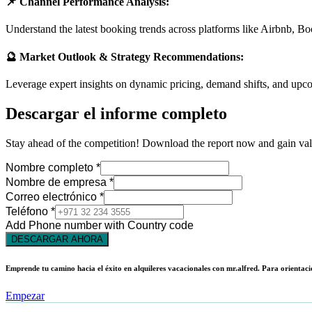
📌 Channel Performance Analysis:
Understand the latest booking trends across platforms like Airbnb, B
🔮 Market Outlook & Strategy Recommendations:
Leverage expert insights on dynamic pricing, demand shifts, and up
Descargar el informe completo
Stay ahead of the competition! Download the report now and gain valua
Nombre completo
*
Nombre de empresa
*
Correo electrónico
*
Teléfono
*
Add Phone number with Country code
DESCARGAR AHORA
Emprende tu camino hacia el éxito en alquileres vacacionales con mr.alfred. Para orientaci
Empezar