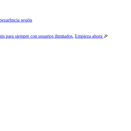
ezar
Inicia sesión
tis para siempre con usuarios ilimitados.
Empieza ahora
🎉