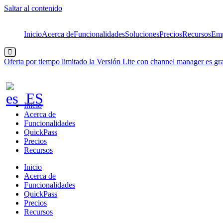
Saltar al contenido
Inicio
Acerca de
Funcionalidades
Soluciones
Precios
Recursos
Emp
Menú
conmutador
Oferta por tiempo limitado
la Versión Lite con channel manager es gra
hamburguesa
Inicio
Acerca de
Funcionalidades
QuickPass
Precios
Recursos
Inicio
Acerca de
Funcionalidades
QuickPass
Precios
Recursos